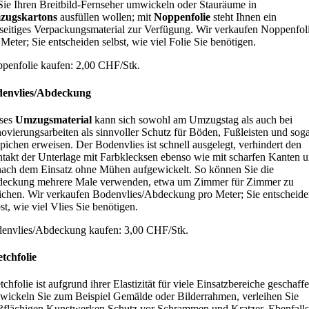
Sie Ihren Breitbild-Fernseher umwickeln oder Stauräume in
zugskartons
ausfüllen wollen; mit
Noppenfolie
steht Ihnen ein
lseitiges Verpackungsmaterial zur Verfügung. Wir verkaufen Noppenfol
 Meter; Sie entscheiden selbst, wie viel Folie Sie benötigen.
penfolie kaufen: 2,00 CHF/Stk.
envlies/Abdeckung
ses
Umzugsmaterial
kann sich sowohl am Umzugstag als auch bei
ovierungsarbeiten als sinnvoller Schutz für Böden, Fußleisten und sog
pichen erweisen. Der Bodenvlies ist schnell ausgelegt, verhindert den
takt der Unterlage mit Farbklecksen ebenso wie mit scharfen Kanten 
 nach dem Einsatz ohne Mühen aufgewickelt. So können Sie die
eckung mehrere Male verwenden, etwa um Zimmer für Zimmer zu
eichen. Wir verkaufen Bodenvlies/Abdeckung pro Meter; Sie entscheid
bst, wie viel Vlies Sie benötigen.
envlies/Abdeckung kaufen: 3,00 CHF/Stk.
etchfolie
tchfolie ist aufgrund ihrer Elastizität für viele Einsatzbereiche geschaff
ickeln Sie zum Beispiel Gemälde oder Bilderrahmen, verleihen Sie
ßflächigen Kunstwerken Schutz vor Schrammen und Kratzer. Ebenfalls 