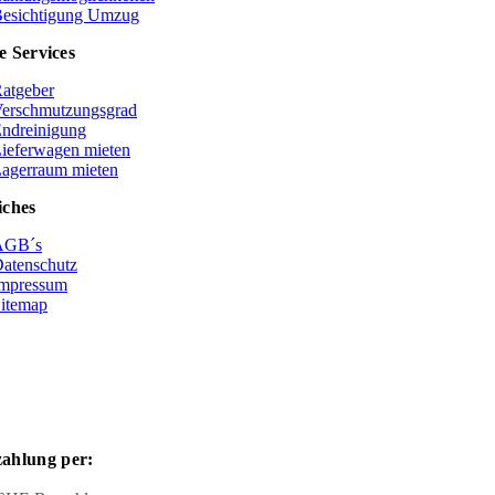
esichtigung Umzug
e Services
atgeber
erschmutzungsgrad
ndreinigung
ieferwagen mieten
agerraum mieten
iches
AGB´s
atenschutz
mpressum
itemap
ahlung per: