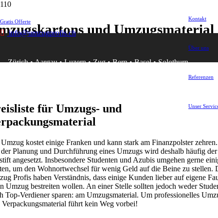
Kontakt
Gratis Offerte
mzugskartons und Umzugsmaterial
info@umzugprofis.ch
me
Über uns
ugskartons und Umzugsmaterial
Zürich
•
Aargau
•
Luzern
•
Zug
•
Bern
•
Basel
•
Solothurn
Referenzen
eisliste für Umzugs- und
Unser Servic
rpackungsmaterial
 Umzug kostet einige Franken und kann stark am Finanzpolster zehren.
 der Planung und Durchführung eines Umzugs wird deshalb häufig der
stift angesetzt. Insbesondere Studenten und Azubis umgehen gerne eini
ten, um den Wohnortwechsel für wenig Geld auf die Beine zu stellen. 
ug Profis haben Verständnis, dass einige Kunden lieber auf eigene Fau
en Umzug bestreiten wollen. An einer Stelle sollten jedoch weder Stude
h Top-Verdiener sparen: am Umzugsmaterial. Um professionelles Umz
 Verpackungsmaterial führt kein Weg vorbei!