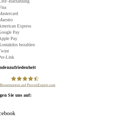
denzufriedenheit
Bewertungen auf ProvenExpert.com
gen Sie uns auf:
Umzug Profis
cebook