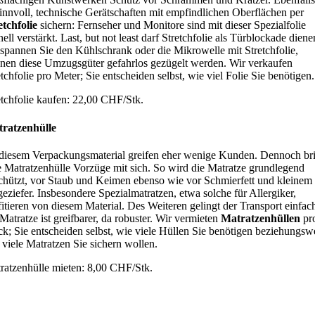
sinnvoll, technische Gerätschaften mit empfindlichen Oberflächen per
etchfolie
sichern: Fernseher und Monitore sind mit dieser Spezialfolie
nell verstärkt. Last, but not least darf Stretchfolie als Türblockade diene
pannen Sie den Kühlschrank oder die Mikrowelle mit Stretchfolie,
nen diese Umzugsgüter gefahrlos gezügelt werden. Wir verkaufen
etchfolie pro Meter; Sie entscheiden selbst, wie viel Folie Sie benötigen.
etchfolie kaufen: 22,00 CHF/Stk.
ratzenhülle
diesem Verpackungsmaterial greifen eher wenige Kunden. Dennoch br
e Matratzenhülle Vorzüge mit sich. So wird die Matratze grundlegend
chützt, vor Staub und Keimen ebenso wie vor Schmierfett und kleinem
eziefer. Insbesondere Spezialmatratzen, etwa solche für Allergiker,
fitieren von diesem Material. Des Weiteren gelingt der Transport einfac
 Matratze ist greifbarer, da robuster. Wir vermieten
Matratzenhüllen
pr
ck; Sie entscheiden selbst, wie viele Hüllen Sie benötigen beziehungsw
 viele Matratzen Sie sichern wollen.
ratzenhülle mieten: 8,00 CHF/Stk.