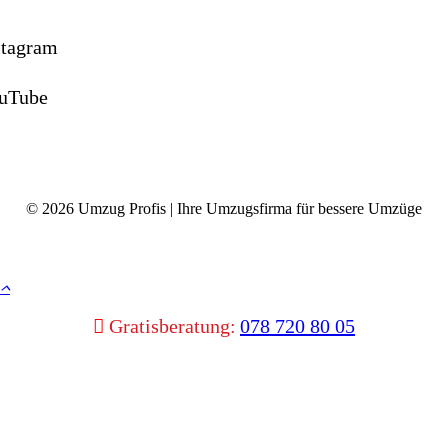
stagram
uTube
©
2026
Umzug Profis | Ihre Umzugsfirma für bessere Umzüge
Gratisberatung:
078 720 80 05