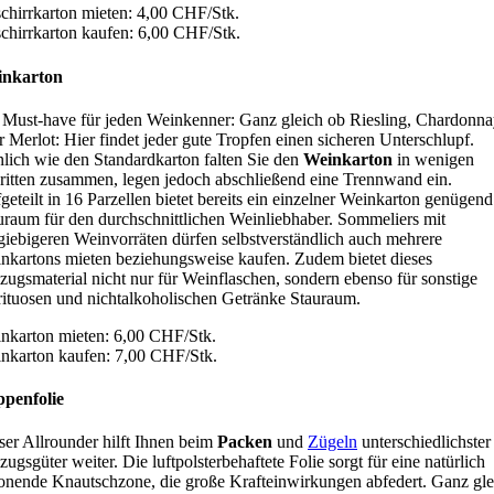
chirrkarton mieten: 4,00 CHF/Stk.
chirrkarton kaufen: 6,00 CHF/Stk.
inkarton
 Must-have für jeden Weinkenner: Ganz gleich ob Riesling, Chardonn
r Merlot: Hier findet jeder gute Tropfen einen sicheren Unterschlupf.
lich wie den Standardkarton falten Sie den
Weinkarton
in wenigen
ritten zusammen, legen jedoch abschließend eine Trennwand ein.
geteilt in 16 Parzellen bietet bereits ein einzelner Weinkarton genügend
uraum für den durchschnittlichen Weinliebhaber. Sommeliers mit
giebigeren Weinvorräten dürfen selbstverständlich auch mehrere
nkartons mieten beziehungsweise kaufen. Zudem bietet dieses
ugsmaterial nicht nur für Weinflaschen, sondern ebenso für sonstige
rituosen und nichtalkoholischen Getränke Stauraum.
nkarton mieten: 6,00 CHF/Stk.
nkarton kaufen: 7,00 CHF/Stk.
penfolie
ser Allrounder hilft Ihnen beim
Packen
und
Zügeln
unterschiedlichster
ugsgüter weiter. Die luftpolsterbehaftete Folie sorgt für eine natürlich
onende Knautschzone, die große Krafteinwirkungen abfedert. Ganz gle