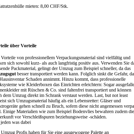
atratzenhülle mieten: 8,00 CHF/Stk.
teile über Vorteile
 Vorteile von professionellem Verpackungsmaterial sind vielfältig und
ken sich sowohl kurz- als auch langfristig positiv aus. Verwenden Sie d
sende Packmaterial, gelingt der Umzug zum Beispiel schneller, da das
zugsgut
besser transportiert werden kann. Folglich sinkt die Gefahr, da
 Hausinventar Schaden annimmt. Hinzu kommt, dass professionelle
ksysteme wie Kleiderboxen das Einrichten erleichtern: Sogar ausgefall
enkleider mit Rüschen & Co. sind faltenfrei transportiert und können
h dem Umzug direkt im Schrank verstaut werden. Last, but not least
eist sich Umzugsmaterial häufig als ein Lebensretter: Gläser und
ktrogeräte gehen schnell zu Bruch, sofern diese nicht angemessen verp
d. Einige Materialien wie zum Beispiel Bodenvlies bewahren zudem di
erkunft vor Verschleißspuren beziehungsweise -schäden.
 jeden was dabei
 Umzug Profis haben für Sie eine ausgewogene Palette an