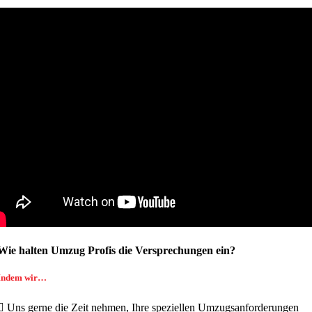
Wie halten Umzug Profis die Versprechungen ein?
Indem wir…
Uns gerne die Zeit nehmen, Ihre speziellen Umzugsanforderungen