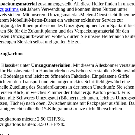
packungsmaterial
zusammengestellt. All diese Helfer finden in unsere
ugsfirma
seit Jahren Verwendung und konnten ihren Nutzen unter
eis stellen. Mit unserem Umzugsmaterial-Mieten-Dienst steht Ihnen n
erem Möbellift-Mieten-Dienst ein weiterer exklusiver Service zur
fügung, der Ihnen professionelles Umzugsequipment zum Spartarif biet
lten Sie für die Zukunft planen und das Verpackungsmaterial für den
hsten Umzug aufbewahren wollen, dürfen Sie unsere Helfer auch kauf
rzeugen Sie sich selbst und greifen Sie zu.
zugkartons
 Klassiker unter
Umzugsmaterialien
. Mit diesem Alleskönner verstau
 Ihr Hausinventar im Handumdrehen zwischen vier stabilen Seitenwänd
er Bodenlage und leicht zu öffnenden Faltdecke. Eingelassene Griffe
eichtern den Transport und ein aufgedrucktes Schriftfeld gewährt eine
nelle Zuteilung des Standardkartons in der neuen Unterkunft: Sie sehen
 ersten Blick, in welches Zimmer der Inhalt ergo Karton gehört. Fürs
ken gilt: Schweres Umzugsgut (Bücher) nach unten, leichtes Umzugsg
ssen, Tücher) nach oben, Zwischenräume mit Packpapier ausfüllen. Da
amtgewicht sollte die 15-Kilogramm-Grenze nicht überschreiten.
ugkartons mieten: 2,50 CHF/Stk.
ugkartons kaufen: 3,50 CHF/Stk.