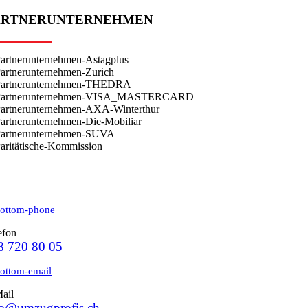
ARTNERUNTERNEHMEN
efon
8 720 80 05
ail
fo@umzugprofis.ch