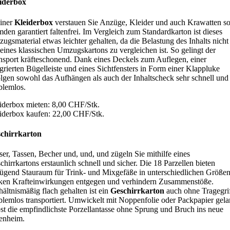
iderbox
einer
Kleiderbox
verstauen Sie Anzüge, Kleider und auch Krawatten s
den garantiert faltenfrei. Im Vergleich zum Standardkarton ist dieses
ugsmaterial etwas leichter gehalten, da die Belastung des Inhalts nicht
 eines klassischen Umzugskartons zu vergleichen ist. So gelingt der
nsport kräfteschonend. Dank eines Deckels zum Auflegen, einer
egrierten Bügelleiste und eines Sichtfensters in Form einer Klappluke
olgen sowohl das Aufhängen als auch der Inhaltscheck sehr schnell und
blemlos.
iderbox mieten: 8,00 CHF/Stk.
iderbox kaufen: 22,00 CHF/Stk.
chirrkarton
ser, Tassen, Becher und, und, und zügeln Sie mithilfe eines
chirrkartons erstaunlich schnell und sicher. Die 18 Parzellen bieten
ügend Stauraum für Trink- und Mixgefäße in unterschiedlichen Größen
ken Krafteinwirkungen entgegen und verhindern Zusammenstöße.
hältnismäßig flach gehalten ist ein
Geschirrkarton
auch ohne Tragegri
blemlos transportiert. Umwickelt mit Noppenfolie oder Packpapier gela
bst die empfindlichste Porzellantasse ohne Sprung und Bruch ins neue
enheim.